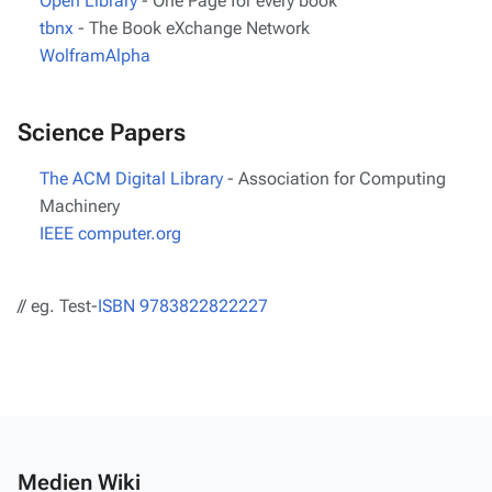
Open Library
- One Page for every book
tbnx
- The Book eXchange Network
WolframAlpha
Science Papers
The ACM Digital Library
- Association for Computing
Machinery
IEEE computer.org
// eg. Test-
ISBN 9783822822227
Medien Wiki