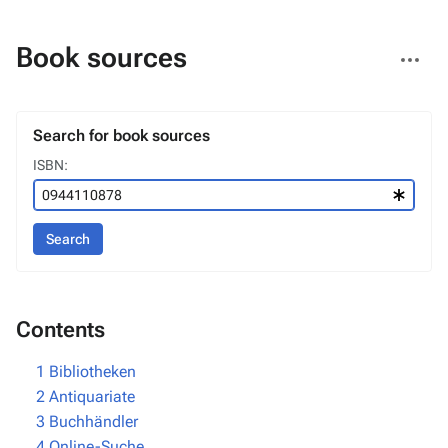
More
Book sources
actions
Search for book sources
ISBN:
Search
Contents
1
Bibliotheken
2
Antiquariate
3
Buchhändler
4
Online-Suche