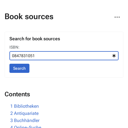
More
Book sources
actions
Search for book sources
ISBN:
Search
Contents
1
Bibliotheken
2
Antiquariate
3
Buchhändler
4
Online-Suche