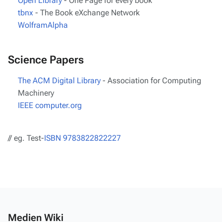
Open Library
- One Page for every book
tbnx
- The Book eXchange Network
WolframAlpha
Science Papers
The ACM Digital Library
- Association for Computing
Machinery
IEEE computer.org
// eg. Test-
ISBN 9783822822227
Medien Wiki