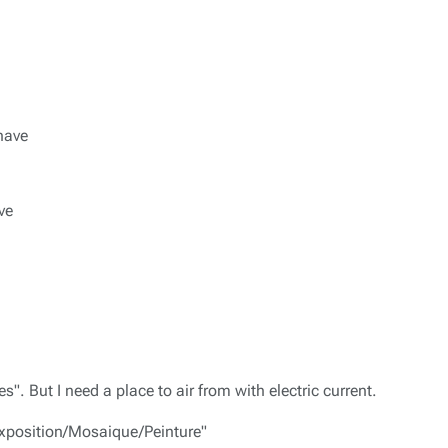
have
ve
es". But I need a place to air from with electric current.
d'exposition/Mosaique/Peinture"