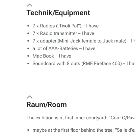
Technik/
Equipment
7 x Radios („Tivoli Pal“) – I have
7 x Radio transmitter – I have
7 x adapter (Mini-Jack female to Jack male) – I 
a lot of AAA-Batteries – I have
Mac Book – I have
Soundcard with 8 outs (RME Fireface 400) – I ha
Raum/
Room
The exibition is at first inner courtyard: "Cour C/Pav
maybe at the first floor behind the tree: "Salle 