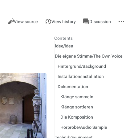
Views
associated-
More
RADIO
Read
View source
View history
Discussion
pages
actions
Contents
Idee/
Idea
Die eigene Stimme/
The Own Voice
Hintergrund/
Background
Installation/
Installation
Dokumentation
Klänge sammeln
Klänge sortieren
Die Komposition
Hörprobe/
Audio Sample
Technik/
Equipment