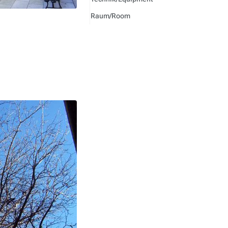
Raum/
Room