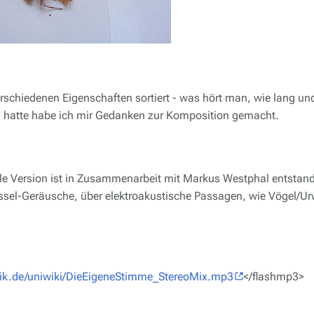
erschiedenen Eigenschaften sortiert - was hört man, wie lang un
hatte habe ich mir Gedanken zur Komposition gemacht.
le Version ist in Zusammenarbeit mit Markus Westphal entstand
ssel-Geräusche, über elektroakustische Passagen, wie Vögel/Ur
derik.de/uniwiki/DieEigeneStimme_StereoMix.mp3
</flashmp3>