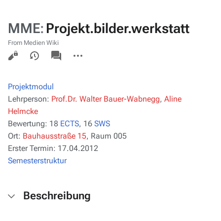
MME
:
Projekt.bilder.werkstatt
From Medien Wiki
Views
associated-
More
pages
actions
Projektmodul
Lehrperson:
Prof.Dr. Walter Bauer-Wabnegg
,
Aline
Helmcke
Bewertung:
18
ECTS
, 16
SWS
Ort:
Bauhausstraße 15
, Raum 005
Erster Termin:
17.04.2012
Semesterstruktur
Beschreibung