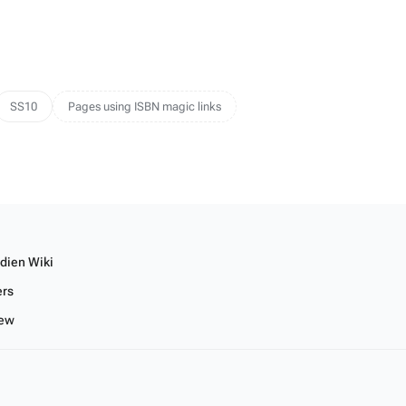
SS10
Pages using ISBN magic links
dien Wiki
ers
iew