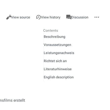
Views
associated-
More
ME
Read
View source
View history
Discussion
pages
actions
Contents
Beschreibung
Voraussetzungen
Leistungsnachweis
Richtet sich an
Literaturhinweise
English description
sfilms erstellt