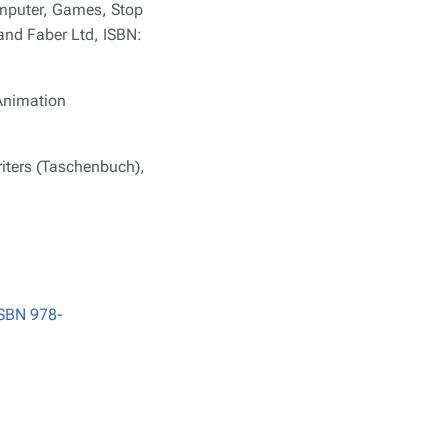
omputer, Games, Stop
and Faber Ltd, ISBN:
 Animation
riters (Taschenbuch),
SBN 978-