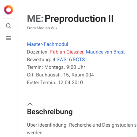
ME
:
Preproduction II
Toggle
search
From Medien Wiki
Toggle
menu
Master-Fachmodul
Dozenten:
Fabian Giessler
,
Maurice van Brast
Bewertung:
4
SWS
, 6
ECTS
Termin:
Montags, 9:00 Uhr
Ort:
Bauhausstr. 15, Raum 004
Erster Termin:
12.04.2010
Beschreibung
Über Ideenfindung, Recherche und Designstudien soll
werden.