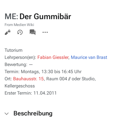
ME
:
Der Gummibär
From Medien Wiki
Views
associated-
More
pages
actions
Tutorium
Lehrperson(en):
Fabian Giessler
,
Maurice van Brast
Bewertung:
—
Termin:
Montags, 13:30 bis 16:45 Uhr
Ort:
Bauhausstr. 15
, Raum 004 // oder Studio,
Kellergeschoss
Erster Termin:
11.04.2011
Beschreibung