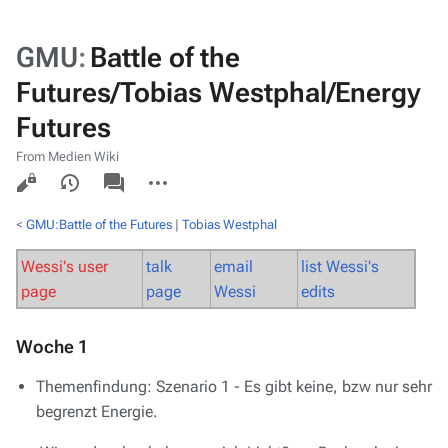
GMU
:
Battle of the
Futures/Tobias Westphal/Energy
Futures
From Medien Wiki
Views
associated-
More
pages
actions
<
GMU:Battle of the Futures
‎ |
Tobias Westphal
Wessi's user
talk
email
list Wessi's
page
page
Wessi
edits
Woche 1
Themenfindung: Szenario 1 - Es gibt keine, bzw nur sehr
begrenzt Energie.