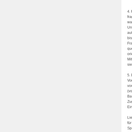
4.
fr
wa
Un
au
bis
Fr
qu
or
Mi
si
5.
Vo
vo
(v
Ba
Zu
Ein
L
fü
Sp