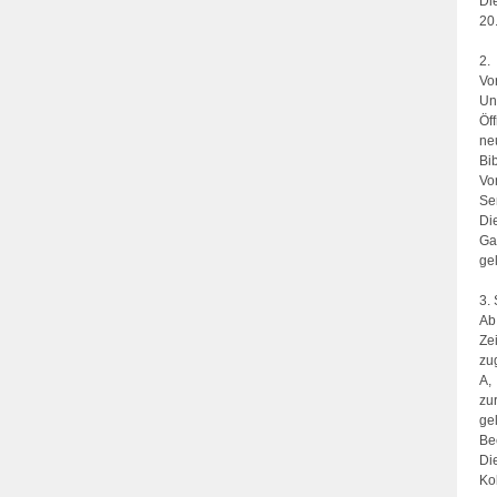
Di
20
2.
Vo
Un
Öf
ne
Bib
Vo
Se
Di
Ga
ge
3.
Ab
Ze
zu
A,
zu
ge
Be
Di
Ko