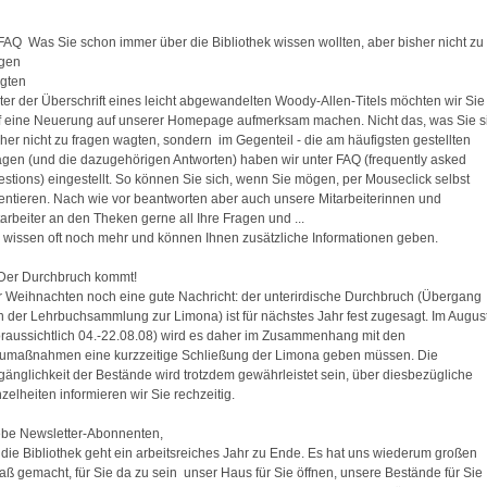
 FAQ  Was Sie schon immer über die Bibliothek wissen wollten, aber bisher nicht zu
agen
gten
ter der Überschrift eines leicht abgewandelten Woody-Allen-Titels möchten wir Sie
f eine Neuerung auf unserer Homepage aufmerksam machen. Nicht das, was Sie s
her nicht zu fragen wagten, sondern  im Gegenteil - die am häufigsten gestellten
agen (und die dazugehörigen Antworten) haben wir unter FAQ (frequently asked
estions) eingestellt. So können Sie sich, wenn Sie mögen, per Mouseclick selbst
ientieren. Nach wie vor beantworten aber auch unsere Mitarbeiterinnen und
tarbeiter an den Theken gerne all Ihre Fragen und ...
e wissen oft noch mehr und können Ihnen zusätzliche Informationen geben.
 Der Durchbruch kommt!
r Weihnachten noch eine gute Nachricht: der unterirdische Durchbruch (Übergang
n der Lehrbuchsammlung zur Limona) ist für nächstes Jahr fest zugesagt. Im Augus
oraussichtlich 04.-22.08.08) wird es daher im Zusammenhang mit den
umaßnahmen eine kurzzeitige Schließung der Limona geben müssen. Die
gänglichkeit der Bestände wird trotzdem gewährleistet sein, über diesbezügliche
zelheiten informieren wir Sie rechzeitig.
iebe Newsletter-Abonnenten,
r die Bibliothek geht ein arbeitsreiches Jahr zu Ende. Es hat uns wiederum großen
aß gemacht, für Sie da zu sein  unser Haus für Sie öffnen, unsere Bestände für Sie