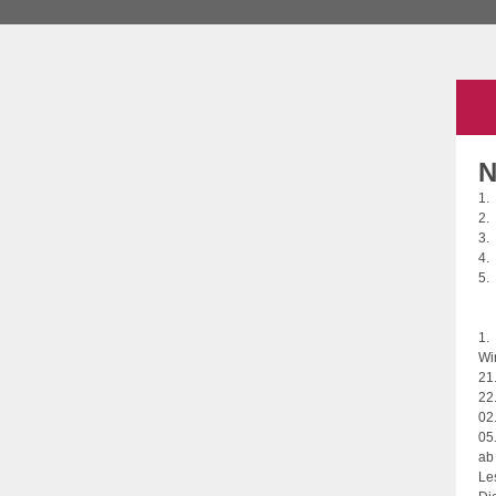
N
1.
2.
3.
4.
5.
1.
Wi
21
22
02
0
ab
Le