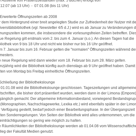
e Ausleihe von Präsenzbeständen (max. 5 Bücher) erfolgt von
.12.07 (ab 13 Uhr) - 07.01.08 (bis 11 Uhr)
 Erweiterte Öffnungszeiten ab 2008
r dem Hintergrund einer breit angelegten Studie zur Zufriedenheit der Nutzer mit de
iversitätsbibliothek (vgl. Newsletter 4/5 d.J.) wird es ab Januar zu Veränderungen 
fnungszeiten kommen, die insbesondere die vorlesungsfreien Zeiten betreffen. Die
ue Regelung gilt erstmals vom 2. bis zum 4. Januar (s.o.). An diesen Tagen hat die
liothek von 9 bis 18 Uhr und nicht wie bisher nur bis 16 Uhr geöffnet.
m 7. Januar bis zum 16. Februar gelten die "normalen" Öffnungszeiten während de
mesters.
e neue Regelung wird dann wieder vom 18. Februar bis zum 28. März gelten.
nzjährig wird die Bibliothek künftig auch dienstags ab 9 Uhr geöffnet haben. Damit
lten von Montag bis Freitag einheitliche Öffnungszeiten.
 Schließung der Bibliothekslounge
 01.01.08 wird die Bibliothekslounge geschlossen. Tageszeitungen und allgemein
itschriften, die bisher dort präsentiert wurden, werden dann in der Limona (Empore
gänglich gemacht. Der allgemeine Informationsbestand, vorwiegend Bestandsgru
 (Monographien, Nachschlagewerke, Lexika etc.) wird ebenfalls später in der Limo
r Verfügung gestellt, bedarf jedoch einer Bearbeitungsphase. In der Übergangszeit
lten Sonderregelungen. Von Seiten der Bibliothek wird alles unternommen, um die
einträchtigungen so gering wie möglich zu halten.
e Räumlichkeiten der Bibliothekslounge werden ab 01.04.08 vom Wissenschaftlich
lleg der Fakultät Medien genutzt.