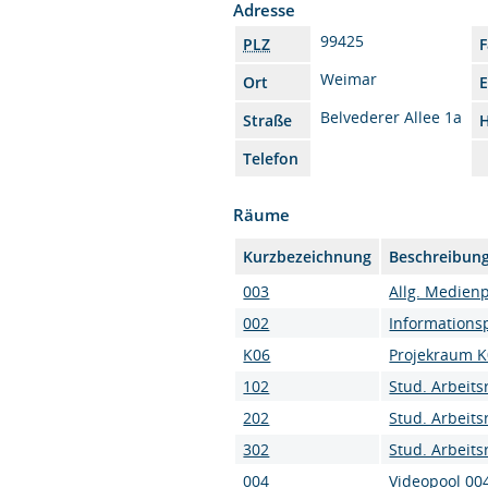
Adresse
99425
PLZ
Weimar
Ort
E
Belvederer Allee 1a
Straße
H
Telefon
Räume
Kurzbezeichnung
Beschreibun
003
Allg. Medien
002
Informations
K06
Projekraum 
102
Stud. Arbeit
202
Stud. Arbeit
302
Stud. Arbeit
004
Videopool 00