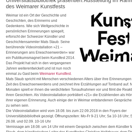
Universitätsbibliothek präsentiert Ausstellung im Ra
des Weimarer Kunstfests
Weimar ist ein Ort der Geschichte und
Geschichten, des Erinnerns und
Gedenkens. Wie sich Weltgeschichte in
persönlichen Erinnerungen spiegelt,
erforscht der Schweizer Künstler und
Geschichtensammler Mats Staub. Seine
berührende Videoinstallation »21 –
Erinnerungen ans Erwachsenwerden« war
ein Publikumsmagnet beim Kunstfest 2014.
Das Projekt hat sich in den vergangenen
Jahren weiterentwickelt und ist nun noch
einmal zu Gast beim
Weimarer Kunstfest
.
Mats Staub spricht mit Menschen verschiedenen Alters über ihre Erinnerungen
Zeit des Erwachsenwerdens und zeichnet ihre Erzählungen auf Tonband auf. N
Monaten spielt er ihnen die verdichteten Tonaufnahmen vor und filmt die Reakt
ihren Gesichtern. Als Videoinstallation porträtiert »21« die Erzählenden als Hö
ihrer eigenen Erinnerung. Auch einige der in Weimar entstandenen Gespräch
zu sehen sein.
Die Videoinstallation wird vom 18.08. bis zum 22.09.2018 in den Foyers der
Universitätsbibliothek gezeigt. Öffnungszeiten: Mo-Fr 9-21 Uhr; Sa 10-16 Uhr; 
26.08. und 02.09. 10-16 Uhr
Vernissage am 18.08. um 14 Uhr mit einem Gespräch zwischen dem Künstler 