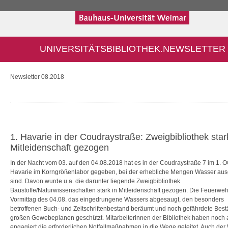
UNIVERSITÄTSBIBLIOTHEK.NEWSLETTER
Newsletter 08.2018
1. Havarie in der Coudraystraße: Zweigbibliothek star
Mitleidenschaft gezogen
In der Nacht vom 03. auf den 04.08.2018 hat es in der Coudraystraße 7 im 1. 
Havarie im Korngrößenlabor gegeben, bei der erhebliche Mengen Wasser aus
sind. Davon wurde u.a. die darunter liegende Zweigbibliothek
Baustoffe/Naturwissenschaften stark in Mitleidenschaft gezogen. Die Feuerweh
Vormittag des 04.08. das eingedrungene Wassers abgesaugt, den besonders
betroffenen Buch- und Zeitschriftenbestand beräumt und noch gefährdete Best
großen Gewebeplanen geschützt. Mitarbeiterinnen der Bibliothek haben noch 
engagiert die erforderlichen Notfallmaßnahmen in die Wege geleitet. Auch de