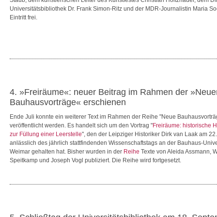
Staub, dem künstlerischen Leiter des Kunstfestes Christian Holtzhauer, dem Di
Universitätsbibliothek Dr. Frank Simon-Ritz und der MDR-Journalistin Maria S
Eintritt frei.
4. »Freiräume«: neuer Beitrag im Rahmen der »Neue
Bauhausvorträge« erschienen
Ende Juli konnte ein weiterer Text im Rahmen der Reihe "Neue Bauhausvorträ
veröffentlicht werden. Es handelt sich um den Vortrag "
Freiräume: historische 
zur Füllung einer Leerstelle
", den der Leipziger Historiker Dirk van Laak am 2
anlässlich des jährlich stattfindenden Wissenschaftstags an der Bauhaus-Unive
Weimar gehalten hat. Bisher wurden in der
Reihe
Texte von Aleida Assmann, W
Speitkamp und Joseph Vogl publiziert. Die Reihe wird fortgesetzt.