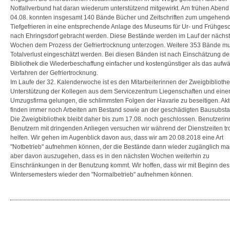
Notfallverbund hat daran wiederum unterstützend mitgewirkt. Am frühen Abend
04.08. konnten insgesamt 140 Bände Bücher und Zeitschriften zum umgehen
Tiefgefrieren in eine entsprechende Anlage des Museums für Ur- und Frühgesc
nach Ehringsdorf gebracht werden. Diese Bestände werden im Lauf der nächs
Wochen dem Prozess der Gefriertrocknung unterzogen. Weitere 353 Bände mu
Totalverlust eingeschätzt werden. Bei diesen Bänden ist nach Einschätzung de
Bibliothek die Wiederbeschaffung einfacher und kostengünstiger als das aufw
Verfahren der Gefriertrocknung.
Im Laufe der 32. Kalenderwoche ist es den Mitarbeiterinnen der Zweigbibliothe
Unterstützung der Kollegen aus dem Servicezentrum Liegenschaften und eine
Umzugsfirma gelungen, die schlimmsten Folgen der Havarie zu beseitigen. Akt
finden immer noch Arbeiten am Bestand sowie an der geschädigten Bausubstan
Die Zweigbibliothek bleibt daher bis zum 17.08. noch geschlossen. Benutzeri
Benutzern mit dringenden Anliegen versuchen wir während der Dienstzeiten t
helfen. Wir gehen im Augenblick davon aus, dass wir am 20.08.2018 eine Art
"Notbetrieb" aufnehmen können, der die Bestände dann wieder zugänglich mach
aber davon auszugehen, dass es in den nächsten Wochen weiterhin zu
Einschränkungen in der Benutzung kommt. Wir hoffen, dass wir mit Beginn des
Wintersemesters wieder den "Normalbetrieb" aufnehmen können.