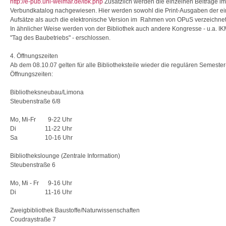
http://e-pub.uni-weimar.de/ibk.php
Zusätzlich werden die einzelnen Beiträge im
Verbundkatalog nachgewiesen. Hier werden sowohl die Print-Ausgaben der e
Aufsätze als auch die elektronische Version im Rahmen von OPuS verzeichnet
In ähnlicher Weise werden von der Bibliothek auch andere Kongresse - u.a. I
"Tag des Baubetriebs" - erschlossen.
4. Öffnungszeiten
Ab dem 08.10.07 gelten für alle Bibliotheksteile wieder die regulären Semester
Öffnungszeiten:
Bibliotheksneubau/Limona
Steubenstraße 6/8
Mo, Mi-Fr 9-22 Uhr
Di 11-22 Uhr
Sa 10-16 Uhr
Bibliothekslounge (Zentrale Information)
Steubenstraße 6
Mo, Mi - Fr 9-16 Uhr
Di 11-16 Uhr
Zweigbibliothek Baustoffe/Naturwissenschaften
Coudraystraße 7