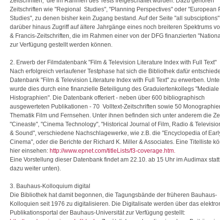
Zeitschriften, die im Rahmen des Tests freigeschaltet wurden. Dazu gehören
Zeitschriften wie "Regional Studies", "Planning Perspectives" oder "European
Studies", zu denen bisher kein Zugang bestand. Auf der Seite "all subsciptions
darüber hinaus Zugriff auf ältere Jahrgänge eines noch breiteren Spektrums vo
& Francis-Zeitschriften, die im Rahmen einer von der DFG finanzierten "Nationa
zur Verfügung gestellt werden können.
2. Erwerb der Filmdatenbank "Film & Television Literature Index with Full Text"
Nach erfolgreich verlaufener Testphase hat sich die Bibliothek dafür entschied
Datenbank "Film & Television Literature Index with Full Text" zu erwerben. Unter
wurde dies durch eine finanzielle Beteiligung des Graduiertenkollegs "Mediale
Histographien". Die Datenbank offeriert - neben über 600 bibliographisch
ausgewerteten Publikationen - 70 Volltext-Zeitschriften sowie 50 Monographie
Thematik Film und Fernsehen. Unter ihnen befinden sich unter anderem die Zei
"Cineaste", "Cinema Technology", "Historical Journal of Film, Radio & Television
& Sound", verschiedene Nachschlagewerke, wie z.B. die "Encyclopedia of Earl
Cinema", oder die Berichte der Richard K. Miller & Associates. Eine Titelliste k
hier einsehen:
http://www.epnet.com/titleLists/f3-coverage.htm.
Eine Vorstellung dieser Datenbank findet am 22.10. ab 15 Uhr im Audimax stat
dazu weiter unten).
3. Bauhaus-Kolloquium digital
Die Bibliothek hat damit begonnen, die Tagungsbände der früheren Bauhaus-
Kolloquien seit 1976 zu digitalisieren. Die Digitalisate werden über das elektr
Publikationsportal der Bauhaus-Universität zur Verfügung gestellt: