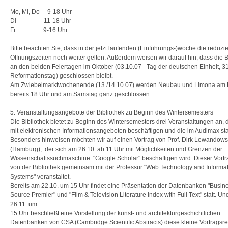
Mo, Mi, Do 9-18 Uhr
Di 11-18 Uhr
Fr 9-16 Uhr
Bitte beachten Sie, dass in der jetzt laufenden (Einführungs-)woche die reduzi
Öffnungszeiten noch weiter gelten. Außerdem weisen wir darauf hin, dass die B
an den beiden Feiertagen im Oktober (03.10.07 - Tag der deutschen Einheit, 31
Reformationstag) geschlossen bleibt.
Am Zwiebelmarktwochenende (13./14.10.07) werden Neubau und Limona am F
bereits 18 Uhr und am Samstag ganz geschlossen.
5. Veranstaltungsangebote der Bibliothek zu Beginn des Wintersemesters
Die Bibliothek bietet zu Beginn des Wintersemesters drei Veranstaltungen an, d
mit elektronischen Informationsangeboten beschäftigen und die im Audimax sta
Besonders hinweisen möchten wir auf einen Vortrag von Prof. Dirk Lewandows
(Hamburg), der sich am 26.10. ab 11 Uhr mit Möglichkeiten und Grenzen der
Wissenschaftssuchmaschine "Google Scholar" beschäftigen wird. Dieser Vortr
von der Bibliothek gemeinsam mit der Professur "Web Technology and Informa
Systems" veranstaltet.
Bereits am 22.10. um 15 Uhr findet eine Präsentation der Datenbanken "Busin
Source Premier" und "Film & Television Literature Index with Full Text" statt. U
26.11. um
15 Uhr beschließt eine Vorstellung der kunst- und architekturgeschichtlichen
Datenbanken von CSA (Cambridge Scientific Abstracts) diese kleine Vortragsre