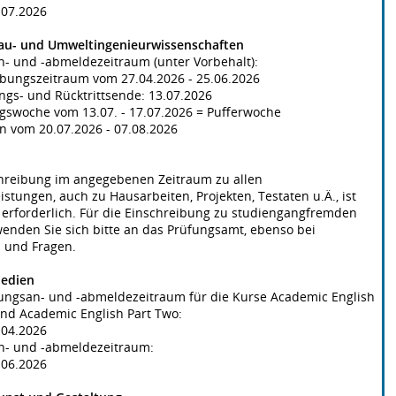
0.07.2026
Bau- und Umweltingenieurwissenschaften
- und -abmeldezeitraum (unter Vorbehalt):
ibungszeitraum vom 27.04.2026 - 25.06.2026
ngs- und Rücktrittsende: 13.07.2026
ngswoche vom 13.07. - 17.07.2026 = Pufferwoche
n vom 20.07.2026 - 07.08.2026
chreibung im angegebenen Zeitraum zu allen
istungen, auch zu Hausarbeiten, Projekten, Testaten u.Ä., ist
erforderlich. Für die Einschreibung zu studiengangfremden
nden Sie sich bitte an das Prüfungsamt, ebenso bei
 und Fragen.
Medien
tungsan- und -abmeldezeitraum für die Kurse Academic English
nd Academic English Part Two:
0.04.2026
n- und -abmeldezeitraum:
0.06.2026