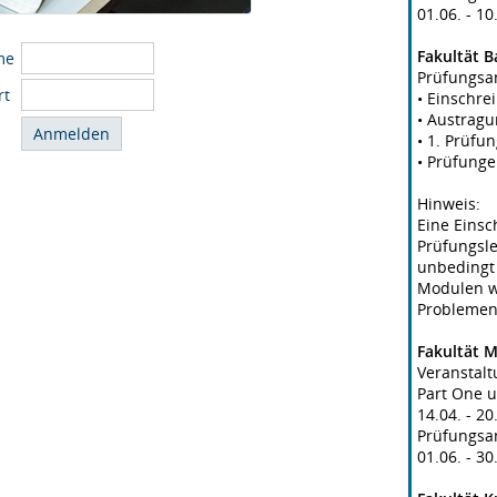
01.06. - 1
Fakultät 
me
Prüfungsan
rt
• Einschre
• Austragu
• 1. Prüfu
• Prüfunge
Hinweis:
Eine Eins
Prüfungsle
unbedingt 
Modulen we
Problemen
Fakultät 
Veranstal
Part One u
14.04. - 2
Prüfungsa
01.06. - 3