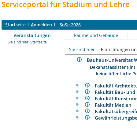
Serviceportal für Studium und Lehre
S
tartseite
A
nmelden
SoSe 2026
Veranstaltungen
Räume und Gebäude
Sie sind hier:
Startseite
Sie sind hier:
Einrichtungen u
Bauhaus-Universitä
Dekanatsassistent(in)
keine öffentliche P
Fakultät Architek
Fakultät Bau- un
Fakultät Kunst u
Fakultät Medien
Fakultätsübergre
Gewährleistungs