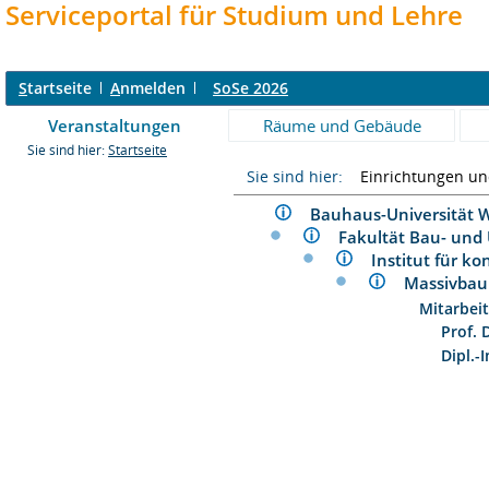
Serviceportal für Studium und Lehre
S
tartseite
A
nmelden
SoSe 2026
Veranstaltungen
Räume und Gebäude
Sie sind hier:
Startseite
Sie sind hier:
Einrichtungen u
Bauhaus-Universitä
Fakultät Bau- un
Institut für k
Massivba
Mitarbeit
Prof. 
Dipl.-