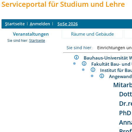
Serviceportal für Studium und Lehre
S
tartseite
A
nmelden
SoSe 2026
Veranstaltungen
Räume und Gebäude
Sie sind hier:
Startseite
Sie sind hier:
Einrichtungen u
Bauhaus-Universitä
Fakultät Bau- un
Institut für 
Angewand
Mitarb
Dott
Dr.r
PhD 
Ann
Prof