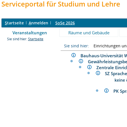
Serviceportal für Studium und Lehre
S
tartseite
A
nmelden
SoSe 2026
Veranstaltungen
Räume und Gebäude
Sie sind hier:
Startseite
Sie sind hier:
Einrichtungen u
Bauhaus-Universitä
Gewährleistungs
Zentrale Ein
SZ Sprac
keine 
PK Sp