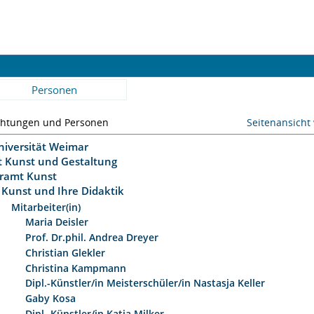
Personen
chtungen und Personen
Seitenansicht
niversität Weimar
ät Kunst und Gestaltung
hramt Kunst
Kunst und Ihre Didaktik
Mitarbeiter(in)
Maria Deisler
Prof. Dr.phil. Andrea Dreyer
Christian Glekler
Christina Kampmann
Dipl.-Künstler/in Meisterschüler/in Nastasja Keller
Gaby Kosa
Dipl.-Künstler/in Katja Milker