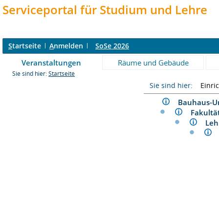
Serviceportal für Studium und Lehre
S
tartseite
A
nmelden
SoSe 2026
Veranstaltungen
Räume und Gebäude
Sie sind hier:
Startseite
Sie sind hier:
Einri
Bauhaus-U
Fakult
Le