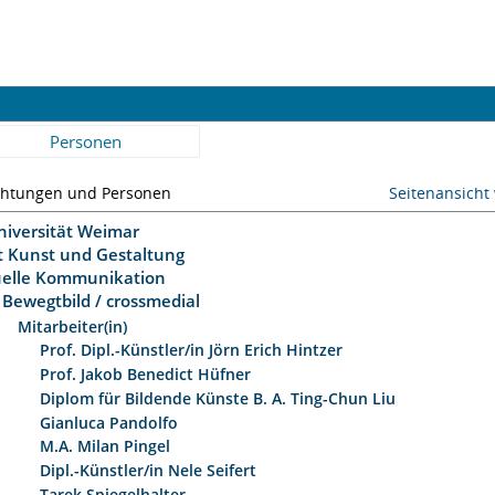
Personen
chtungen und Personen
Seitenansicht
niversität Weimar
ät Kunst und Gestaltung
uelle Kommunikation
Bewegtbild / crossmedial
Mitarbeiter(in)
Prof. Dipl.-Künstler/in Jörn Erich Hintzer
Prof. Jakob Benedict Hüfner
Diplom für Bildende Künste B. A. Ting-Chun Liu
Gianluca Pandolfo
M.A. Milan Pingel
Dipl.-Künstler/in Nele Seifert
Tarek Spiegelhalter