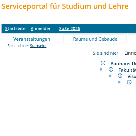
Serviceportal für Studium und Lehre
S
tartseite
A
nmelden
SoSe 2026
Veranstaltungen
Räume und Gebäude
Sie sind hier:
Startseite
Sie sind hier:
Einri
Bauhaus-U
Fakult
Vis