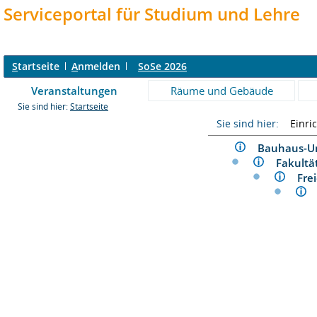
Serviceportal für Studium und Lehre
S
tartseite
A
nmelden
SoSe 2026
Veranstaltungen
Räume und Gebäude
Sie sind hier:
Startseite
Sie sind hier:
Einri
Bauhaus-U
Fakult
Fre