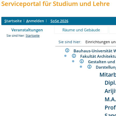
Serviceportal für Studium und Lehre
S
tartseite
A
nmelden
SoSe 2026
Veranstaltungen
Räume und Gebäude
Sie sind hier:
Startseite
Sie sind hier:
Einrichtungen u
Bauhaus-Universitä
Fakultät Architek
Gestalten un
Darstellu
Mitarb
Dipl
Arij
M.A.
Prof
Sand