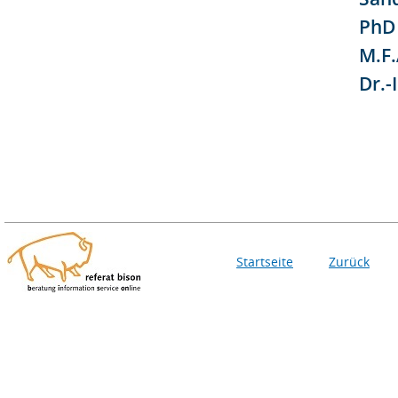
PhD
M.F.
Dr.-
Startseite
Zurück