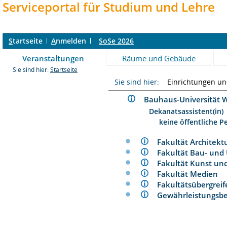
Serviceportal für Studium und Lehre
S
tartseite
A
nmelden
SoSe 2026
Veranstaltungen
Räume und Gebäude
Sie sind hier:
Startseite
Sie sind hier:
Einrichtungen u
Bauhaus-Universitä
Dekanatsassistent(in)
keine öffentliche P
Fakultät Architek
Fakultät Bau- un
Fakultät Kunst u
Fakultät Medien
Fakultätsübergre
Gewährleistungs