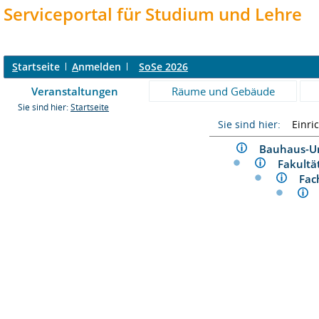
Serviceportal für Studium und Lehre
S
tartseite
A
nmelden
SoSe 2026
Veranstaltungen
Räume und Gebäude
Sie sind hier:
Startseite
Sie sind hier:
Einri
Bauhaus-U
Fakult
Fac