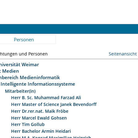
Personen
chtungen und Personen
Seitenansicht
niversität Weimar
ät Medien
hbereich Medieninformatik
Intelligente Informationssysteme
Mitarbeiter(in)
Herr B. Sc. Muhammad Farzad Ali
Herr Master of Science Janek Bevendorff
Herr Dr.rer.nat. Maik Fröbe
Herr Marcel Ewald Gohsen
Herr Tim Gollub
Herr Bachelor Armin Heidari
Herr M.A. Konrad Maximilian Heinrich