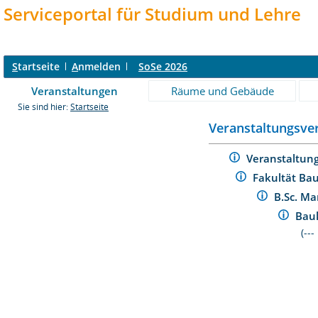
Serviceportal für Studium und Lehre
S
tartseite
A
nmelden
SoSe 2026
Veranstaltungen
Räume und Gebäude
Sie sind hier:
Startseite
Veranstaltungsver
Veranstaltun
Fakultät Ba
B.Sc. M
Bau
(--