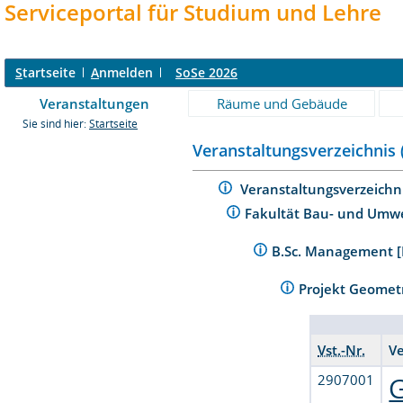
Serviceportal für Studium und Lehre
S
tartseite
A
nmelden
SoSe 2026
Veranstaltungen
Räume und Gebäude
Sie sind hier:
Startseite
Veranstaltungsverzeichnis 
Veranstaltungsverzeichn
Fakultät Bau- und Umw
B.Sc. Management [
Projekt Geomet
Vst.-Nr.
V
2907001
G