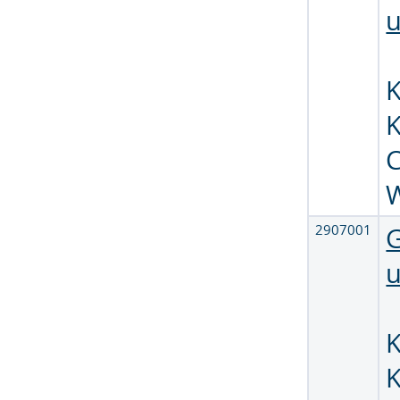
u
2907001
G
u