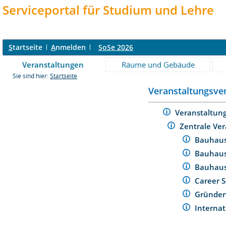
Serviceportal für Studium und Lehre
S
tartseite
A
nmelden
SoSe 2026
Veranstaltungen
Räume und Gebäude
Sie sind hier:
Startseite
Veranstaltungsver
Veranstaltun
Zentrale Ver
Bauhaus
Bauhau
Bauhaus
Career 
Gründer
Internat