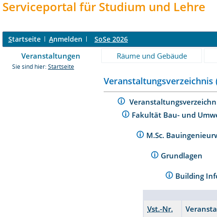
Serviceportal für Studium und Lehre
S
tartseite
A
nmelden
SoSe 2026
Veranstaltungen
Räume und Gebäude
Sie sind hier:
Startseite
Veranstaltungsverzeichnis 
Veranstaltungsverzeichn
Fakultät Bau- und Umw
M.Sc. Bauingenieur
Grundlagen
Building In
Vst.-Nr.
Veransta