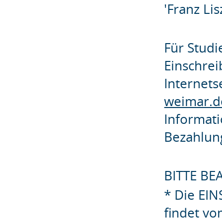
'Franz Lis
Für Studi
Einschrei
Internets
weimar.d
Informat
Bezahlun
BITTE BE
* Die EI
findet vo