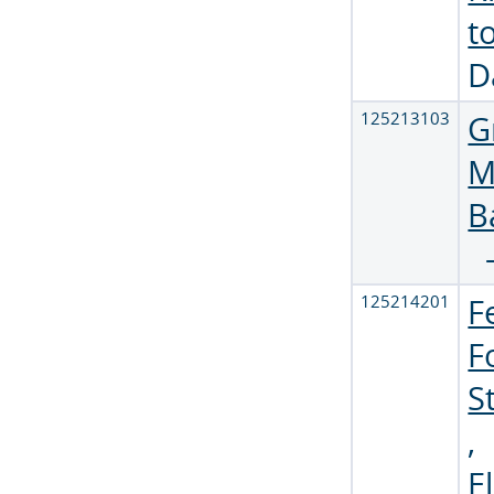
t
D
125213103
G
M
B
125214201
F
F
S
,
E