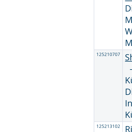
D
M
W
M
125210707
S
K
D
I
K
125213102
R