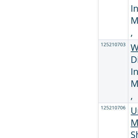
I
M
,
125210703
W
D
I
M
,
125210706
U
M
S