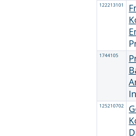
122213101
F
K
E
P
1744105
P
B
A
I
125210702
G
K
D