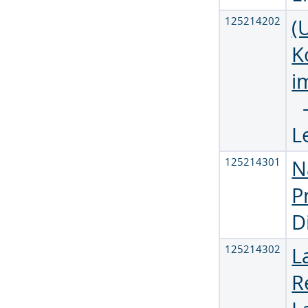
125214202
(
K
i
L
125214301
N
P
D
125214302
L
R