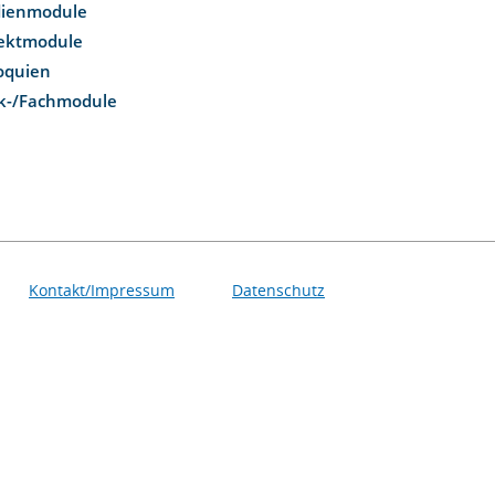
dienmodule
jektmodule
loquien
k-/Fachmodule
Kontakt/Impressum
Datenschutz