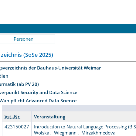
Personen
zeichnis (SoSe 2025)
gsverzeichnis der Bauhaus-Universität Weimar
dien
formatik (ab PV 20)
erpunkt Security and Data Science
Wahlpflicht Advanced Data Science
Vst.-Nr.
Veranstaltung
423150027
Introduction to Natural Language Processing (B.S
Wolska
,
Wiegmann
,
Mirzakhmedova