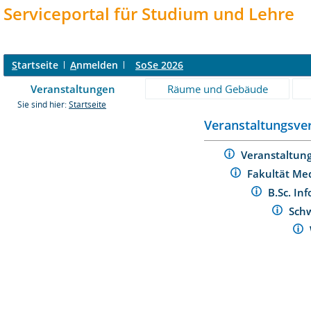
Serviceportal für Studium und Lehre
S
tartseite
A
nmelden
SoSe 2026
Veranstaltungen
Räume und Gebäude
Sie sind hier:
Startseite
Veranstaltungsver
Veranstaltun
Fakultät Me
B.Sc. In
Schw