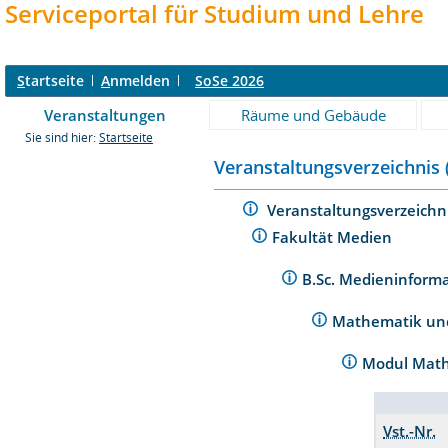
Serviceportal für Studium und Lehre
S
tartseite
A
nmelden
SoSe 2026
Veranstaltungen
Räume und Gebäude
Sie sind hier:
Startseite
Veranstaltungsverzeichnis 
Veranstaltungsverzeichn
Fakultät Medien
B.Sc. Medieninformat
Mathematik un
Modul Math
Vst.-Nr.