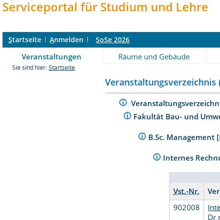
Serviceportal für Studium und Lehre
S
tartseite
A
nmelden
SoSe 2026
Veranstaltungen
Räume und Gebäude
Sie sind hier:
Startseite
Veranstaltungsverzeichnis 
Veranstaltungsverzeichn
Fakultät Bau- und Umw
B.Sc. Management [
Internes Rechn
Vst.-Nr.
Ver
902008
Int
Dr.