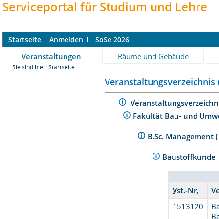
Serviceportal für Studium und Lehre
S
tartseite
A
nmelden
SoSe 2026
Veranstaltungen
Räume und Gebäude
Sie sind hier:
Startseite
Veranstaltungsverzeichnis 
Veranstaltungsverzeichn
Fakultät Bau- und Umw
B.Sc. Management [
Baustoffkunde
Vst.-Nr.
V
1513120
Ba
B