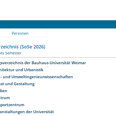
Personen
zeichnis (SoSe 2026)
ges Semester
gsverzeichnis der Bauhaus-Universität Weimar
hitektur und Urbanistik
u- und Umweltingenieurwissenschaften
nst und Gestaltung
dien
ntrum
ssportzentrum
anstaltungen der Universität