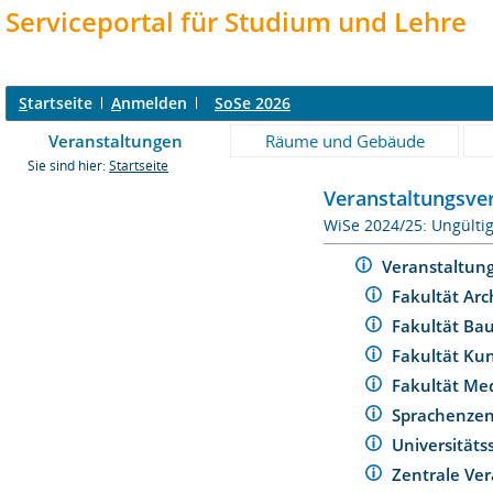
Serviceportal für Studium und Lehre
S
tartseite
A
nmelden
SoSe 2026
Veranstaltungen
Räume und Gebäude
Sie sind hier:
Startseite
Veranstaltungsver
WiSe 2024/25: Ungülti
Veranstaltun
Fakultät Arc
Fakultät Ba
Fakultät Ku
Fakultät Me
Sprachenze
Universität
Zentrale Ver