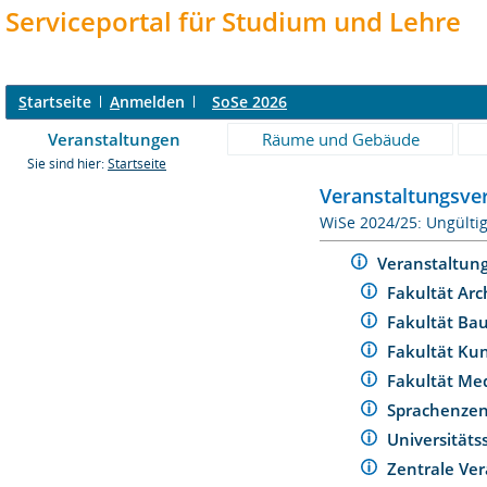
Serviceportal für Studium und Lehre
S
tartseite
A
nmelden
SoSe 2026
Veranstaltungen
Räume und Gebäude
Sie sind hier:
Startseite
Veranstaltungsver
WiSe 2024/25: Ungülti
Veranstaltun
Fakultät Arc
Fakultät Ba
Fakultät Ku
Fakultät Me
Sprachenze
Universität
Zentrale Ver