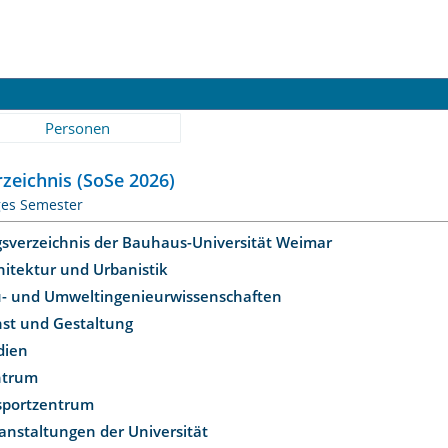
Personen
zeichnis (SoSe 2026)
ges Semester
gsverzeichnis der Bauhaus-Universität Weimar
hitektur und Urbanistik
u- und Umweltingenieurwissenschaften
nst und Gestaltung
dien
ntrum
ssportzentrum
anstaltungen der Universität