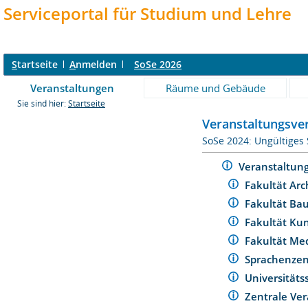
Serviceportal für Studium und Lehre
S
tartseite
A
nmelden
SoSe 2026
Veranstaltungen
Räume und Gebäude
Sie sind hier:
Startseite
Veranstaltungsver
SoSe 2024: Ungültiges
Veranstaltun
Fakultät Arc
Fakultät Ba
Fakultät Ku
Fakultät Me
Sprachenze
Universität
Zentrale Ver