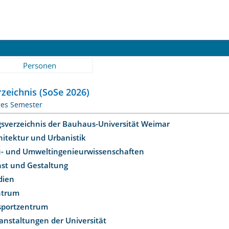
Personen
zeichnis (SoSe 2026)
ges Semester
gsverzeichnis der Bauhaus-Universität Weimar
hitektur und Urbanistik
u- und Umweltingenieurwissenschaften
nst und Gestaltung
dien
ntrum
ssportzentrum
anstaltungen der Universität