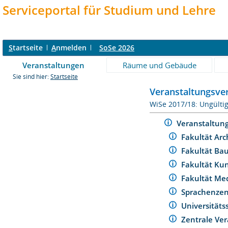
Serviceportal für Studium und Lehre
S
tartseite
A
nmelden
SoSe 2026
Veranstaltungen
Räume und Gebäude
Sie sind hier:
Startseite
Veranstaltungsver
WiSe 2017/18: Ungülti
Veranstaltun
Fakultät Arc
Fakultät Ba
Fakultät Ku
Fakultät Me
Sprachenze
Universität
Zentrale Ver