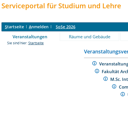
Serviceportal für Studium und Lehre
S
tartseite
A
nmelden
SoSe 2026
Veranstaltungen
Räume und Gebäude
Sie sind hier:
Startseite
Veranstaltungsver
Veranstaltun
Fakultät Arc
M.Sc. I
Com