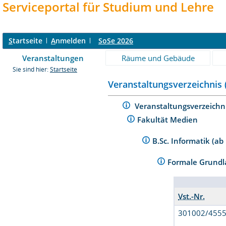
Serviceportal für Studium und Lehre
S
tartseite
A
nmelden
SoSe 2026
Veranstaltungen
Räume und Gebäude
Sie sind hier:
Startseite
Veranstaltungsverzeichnis 
Veranstaltungsverzeichn
Fakultät Medien
B.Sc. Informatik (a
Formale Grund
Vst.-Nr.
301002/455