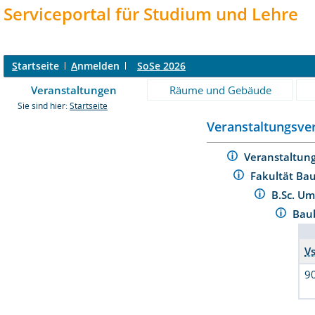
Serviceportal für Studium und Lehre
S
tartseite
A
nmelden
SoSe 2026
Veranstaltungen
Räume und Gebäude
Sie sind hier:
Startseite
Veranstaltungsver
Veranstaltun
Fakultät Ba
B.Sc. U
Baub
Vs
9