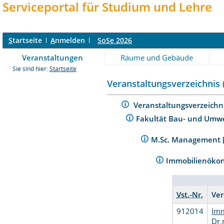
Serviceportal für Studium und Lehre
S
tartseite
A
nmelden
SoSe 2026
Veranstaltungen
Räume und Gebäude
Sie sind hier:
Startseite
Veranstaltungsverzeichnis 
Veranstaltungsverzeichn
Fakultät Bau- und Umw
M.Sc. Management [
Immobilienöko
Vst.-Nr.
Ver
912014
Imm
Dr.