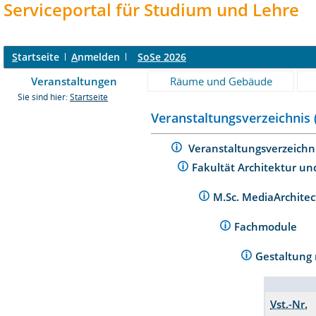
Serviceportal für Studium und Lehre
S
tartseite
A
nmelden
SoSe 2026
Veranstaltungen
Räume und Gebäude
Sie sind hier:
Startseite
Veranstaltungsverzeichnis 
Veranstaltungsverzeichn
Fakultät Architektur un
M.Sc. MediaArchite
Fachmodule
Gestaltung
Vst.-Nr.