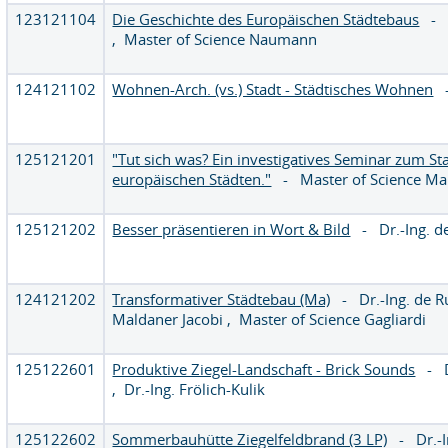
123121104
Die Geschichte des Europäischen Städtebaus
,
Master of Science Naumann
124121102
Wohnen-Arch. (vs.) Stadt - Städtisches Wohnen
125121201
"Tut sich was? Ein investigatives Seminar zum S
europäischen Städten."
-
Master of Science Ma
125121202
Besser präsentieren in Wort & Bild
-
Dr.-Ing. 
124121202
Transformativer Städtebau (Ma)
-
Dr.-Ing. de 
Maldaner Jacobi
,
Master of Science Gagliardi
125122601
Produktive Ziegel-Landschaft - Brick Sounds
-
,
Dr.-Ing. Frölich-Kulik
125122602
Sommerbauhütte Ziegelfeldbrand (3 LP)
-
Dr.-