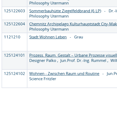
Philosophy Utermann
125122603
Sommerbauhütte Ziegelfeldbrand (6 LP)
-
Dr.-
Philosophy Utermann
125122604
Chemnitz Archipelago Kulturhauptstadt City-Ma
Philosophy Utermann
1121210
Stadt Wohnen Leben
-
Grau
125124101
Prozess. Raum. Gestalt – Urbane Prozesse visue
Designer Palko
,
Jun.Prof. Dr.-Ing. Rummel
,
Wil
125124102
Wohnen - Zwischen Raum und Routine
-
Jun.P
Science Fritzler