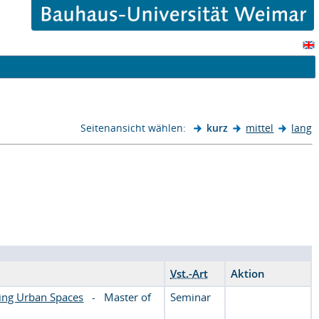
Seitenansicht wählen:
kurz
mittel
lang
Vst.-Art
Aktion
ping Urban Spaces
-
Master of
Seminar