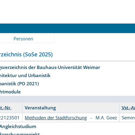
Personen
zeichnis (SoSe 2025)
gsverzeichnis der Bauhaus-Universität Weimar
hitektur und Urbanistik
banistik (PO 2021)
ichtmodule
t.-Nr.
Veranstaltung
Vst.-A
22123501
Methoden der Stadtforschung
-
M.A. Goez
Semin
Angleichstudium
Forschungsprojekt