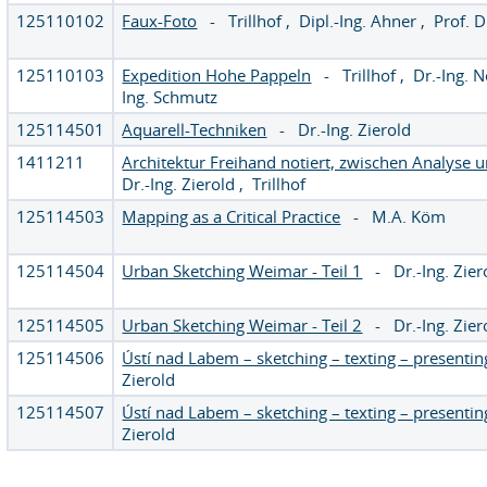
125110102
Faux-Foto
-
Trillhof
,
Dipl.-Ing. Ahner
,
Prof. D
125110103
Expedition Hohe Pappeln
-
Trillhof
,
Dr.-Ing. N
Ing. Schmutz
125114501
Aquarell-Techniken
-
Dr.-Ing. Zierold
1411211
Architektur Freihand notiert, zwischen Analyse 
Dr.-Ing. Zierold
,
Trillhof
125114503
Mapping as a Critical Practice
-
M.A. Köm
125114504
Urban Sketching Weimar - Teil 1
-
Dr.-Ing. Zier
125114505
Urban Sketching Weimar - Teil 2
-
Dr.-Ing. Zier
125114506
Ústí nad Labem – sketching – texting – presentin
Zierold
125114507
Ústí nad Labem – sketching – texting – presentin
Zierold