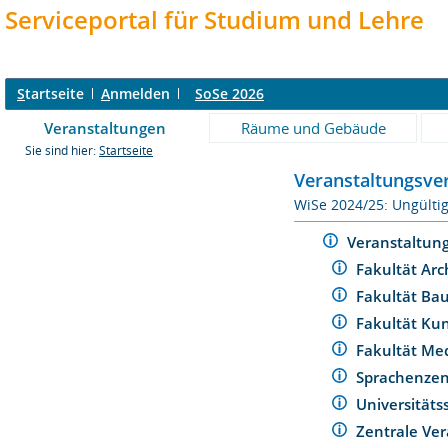
Serviceportal für Studium und Lehre
S
tartseite
A
nmelden
SoSe 2026
Veranstaltungen
Räume und Gebäude
Sie sind hier:
Startseite
Veranstaltungsver
WiSe 2024/25: Ungülti
Veranstaltun
Fakultät Arc
Fakultät Ba
Fakultät Ku
Fakultät Me
Sprachenze
Universität
Zentrale Ver