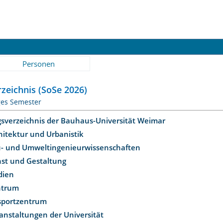
Personen
zeichnis (SoSe 2026)
ges Semester
gsverzeichnis der Bauhaus-Universität Weimar
hitektur und Urbanistik
u- und Umweltingenieurwissenschaften
nst und Gestaltung
dien
ntrum
ssportzentrum
anstaltungen der Universität