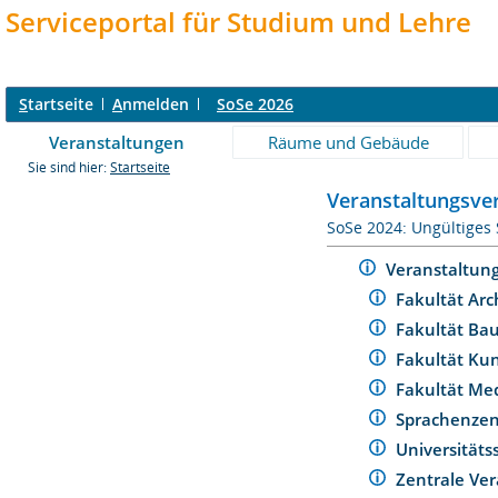
Serviceportal für Studium und Lehre
S
tartseite
A
nmelden
SoSe 2026
Veranstaltungen
Räume und Gebäude
Sie sind hier:
Startseite
Veranstaltungsver
SoSe 2024: Ungültiges
Veranstaltun
Fakultät Arc
Fakultät Ba
Fakultät Ku
Fakultät Me
Sprachenze
Universität
Zentrale Ver