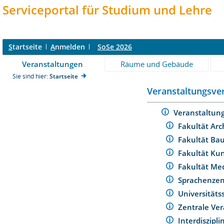
Serviceportal für Studium und Lehre
S
tartseite
A
nmelden
SoSe 2026
Veranstaltungen
Räume und Gebäude
Sie sind hier:
Startseite
Veranstaltungsver
Veranstaltun
Fakultät Arc
Fakultät Ba
Fakultät Ku
Fakultät Me
Sprachenze
Universität
Zentrale Ver
Interdiszipl