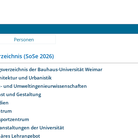
Personen
zeichnis (SoSe 2026)
gsverzeichnis der Bauhaus-Universität Weimar
hitektur und Urbanistik
u- und Umweltingenieurwissenschaften
nst und Gestaltung
dien
ntrum
ssportzentrum
anstaltungen der Universität
inäres Lehrangebot