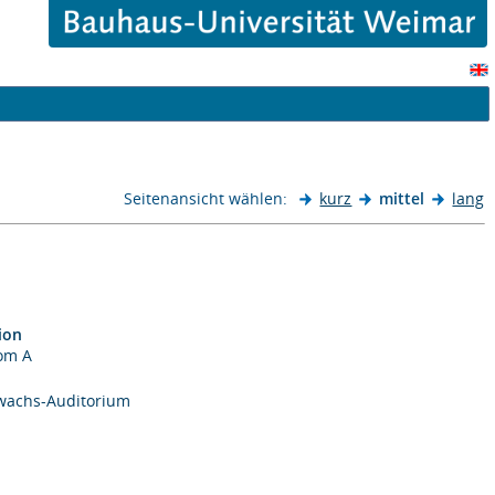
Seitenansicht wählen:
kurz
mittel
lang
ion
oom A
bwachs-Auditorium