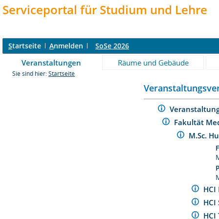
Serviceportal für Studium und Lehre
S
tartseite
A
nmelden
SoSe 2026
Veranstaltungen
Räume und Gebäude
Sie sind hier:
Startseite
Veranstaltungsver
Veranstaltun
Fakultät Me
M.Sc. H
P
HCI
HCI 
HCI