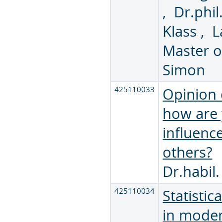
,
Dr.phil
Klass
,
L
Master o
Simon
425110033
Opinion 
how are
influenc
others?
Dr.habil
425110034
Statistic
in mode