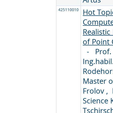
425110010
Hot Topi
Computer
Realistic
of Point
-
Prof.
Ing.habil
Rodehor
Master o
Frolov
,
Science 
Tschirsc