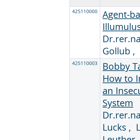
425110000
Agent-ba
Illumulu
Dr.rer.na
Gollub
425110003
Bobby Ta
How to 
an Insec
System
Dr.rer.na
Lucks
,
Leuther