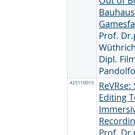
Out of B
Bauhaus
Gamesfa
Prof. Dr.
Wüthric
Dipl. Fil
Pandolf
425110015
ReVRse: 
Editing T
Immersi
Recordi
Prof. Dr.