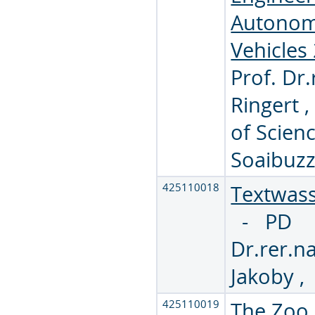
Autono
Vehicles
Prof. Dr.
Ringert
of Scien
Soaibuz
425110018
Textwas
-
PD
Dr.rer.na
Jakoby
425110019
The Zoo 