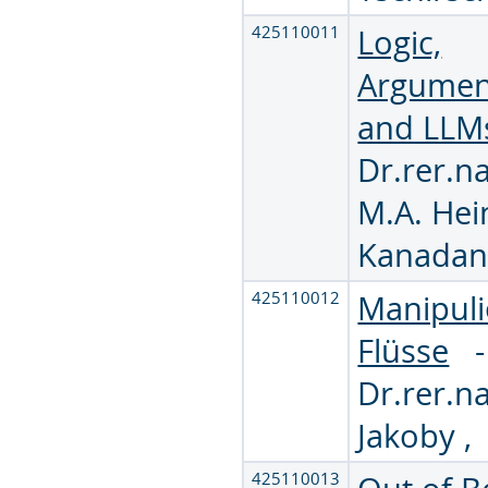
425110011
Logic,
Argumen
and LLM
Dr.rer.na
M.A. Hei
Kanada
425110012
Manipuli
Flüsse
Dr.rer.na
Jakoby
425110013