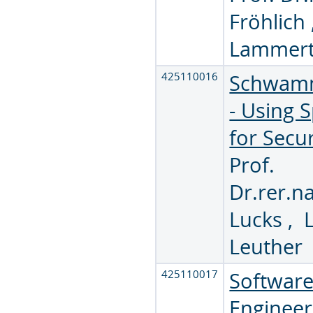
Fröhlich
Lammer
425110016
Schwam
- Using 
for Secur
Prof.
Dr.rer.na
Lucks
,
Leuther
425110017
Softwar
Engineer